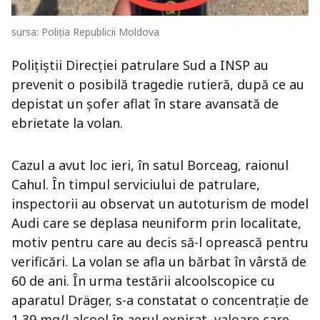
sursa: Poliția Republicii Moldova
Polițiștii Direcției patrulare Sud a INSP au
prevenit o posibilă tragedie rutieră, după ce au
depistat un șofer aflat în stare avansată de
ebrietate la volan.
Cazul a avut loc ieri, în satul Borceag, raionul
Cahul. În timpul serviciului de patrulare,
inspectorii au observat un autoturism de model
Audi care se deplasa neuniform prin localitate,
motiv pentru care au decis să-l oprească pentru
verificări. La volan se afla un bărbat în vârstă de
60 de ani. În urma testării alcoolscopice cu
aparatul Dräger, s-a constatat o concentrație de
1,39 mg/l alcool în aerul expirat, valoare care