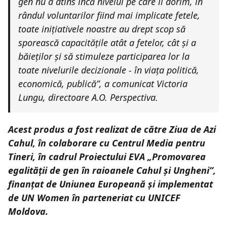
gen nu a atins încă nivelul pe care îl dorim, în
rândul voluntarilor fiind mai implicate fetele,
toate inițiativele noastre au drept scop să
sporească capacitățile atât a fetelor, cât și a
băieților și să stimuleze participarea lor la
toate nivelurile decizionale - în viața politică,
economică, publică”, a comunicat Victoria
Lungu, directoare A.O. Perspectiva.
Acest produs a fost realizat de către Ziua de Azi
Cahul, în colaborare cu Centrul Media pentru
Tineri, în cadrul Proiectului EVA „Promovarea
egalității de gen în raioanele Cahul și Ungheni”,
finanțat de Uniunea Europeană și implementat
de UN Women în parteneriat cu UNICEF
Moldova.