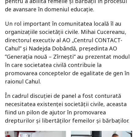
pentru a abilita femeile și bărbații în procesul
de avansare în domeniul educație.
Un rol important în comunitatea locală îl au
organizațiile societății civile. Mihai Cucereanu,
directorul executiv al AO „Centrul CONTACT-
Cahul” și Nadejda Dobândă, președinta AO
”Generația nouă – Zîrnești” au prezentat modul
în care societatea civilă contribuie la
promovarea conceptelor de egalitate de gen în
raionul Cahul.
În cadrul discuției de panel a fost conturată
necesitatea existenței societății civile, aceasta
fiind un pilon de ajutor în promovarea
drepturilor și libertăților femeilor și bărbaților.