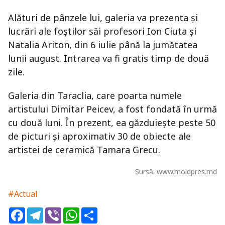
Alături de pânzele lui, galeria va prezenta și
lucrări ale foștilor săi profesori Ion Ciuta și
Natalia Ariton, din 6 iulie până la jumătatea
lunii august. Intrarea va fi gratis timp de două
zile.
Galeria din Taraclia, care poarta numele
artistului Dimitar Peicev, a fost fondată în urmă
cu două luni. În prezent, ea găzduiește peste 50
de picturi și aproximativ 30 de obiecte ale
artistei de ceramică Tamara Grecu.
Sursă:
www.moldpres.md
#Actual
Facebook
Telegram
Viber
WhatsApp
Share