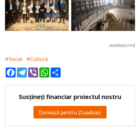
ziuadeazi.md
#Social
#Cultură
Facebook
Telegram
Viber
WhatsApp
Share
Susțineți financiar proiectul nostru
Donează pentru Ziuadeazi