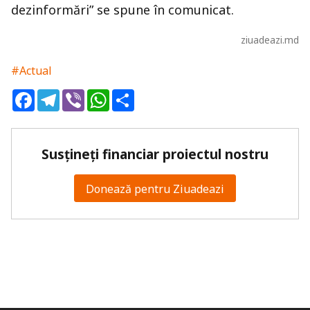
dezinformări” se spune în comunicat.
ziuadeazi.md
#Actual
Facebook
Telegram
Viber
WhatsApp
Share
Susțineți financiar proiectul nostru
Donează pentru Ziuadeazi