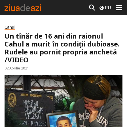
RU
Cahul
Un tînăr de 16 ani din raionul
Cahul a murit în condiții dubioase.
Rudele au pornit propria anchetă
/VIDEO
02 Aprilie 2021