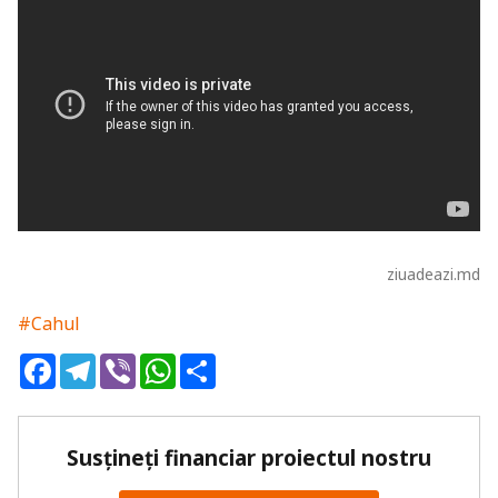
ziuadeazi.md
#Cahul
Facebook
Telegram
Viber
WhatsApp
Share
Susțineți financiar proiectul nostru