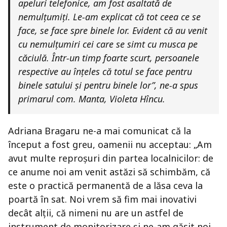
apeluri telefonice, am fost asaltată de
nemulțumiți. Le-am explicat că tot ceea ce se
face, se face spre binele lor. Evident că au venit
cu nemulțumiri cei care se simt cu musca pe
căciulă. Într-un timp foarte scurt, persoanele
respective au înțeles că totul se face pentru
binele satului și pentru binele lor”, ne-a spus
primarul com. Manta, Violeta Hîncu.
Adriana Bragaru ne-a mai comunicat că la
început a fost greu, oamenii nu acceptau: „Am
avut multe reproșuri din partea localnicilor: de
ce anume noi am venit astăzi să schimbăm, că
este o practică permanentă de a lăsa ceva la
poartă în sat. Noi vrem să fim mai inovativi
decât alții, că nimeni nu are un astfel de
instrument de monitorizare și ne-am găsit noi