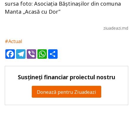
sursa foto: Asociația Băștinașilor din comuna
Manta „Acasă cu Dor”
ziuadeazi.md
#Actual
Facebook
Telegram
Viber
WhatsApp
Share
Susțineți financiar proiectul nostru
Donează pentru Ziuadeazi