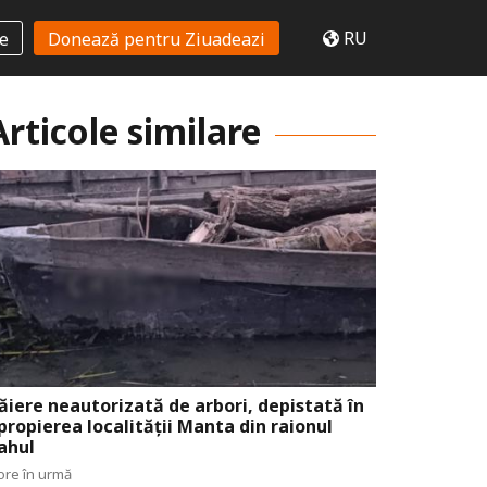
RU
te
Donează pentru Ziuadeazi
Articole similare
ăiere neautorizată de arbori, depistată în
propierea localității Manta din raionul
ahul
ore în urmă