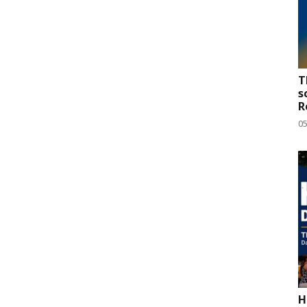
T
s
R
0
H