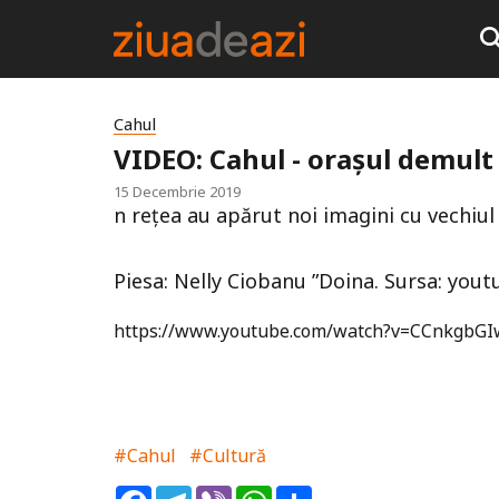
Cahul
VIDEO: Cahul - orașul demult
15 Decembrie 2019
n rețea au apărut noi imagini cu vechiul
Piesa: Nelly Ciobanu ”Doina. Sursa: youtu
https://www.youtube.com/watch?v=CCnkgbG
#Cahul
#Cultură
Facebook
Telegram
Viber
WhatsApp
Share