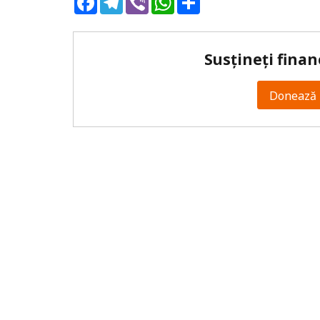
Susțineți finan
Donează 