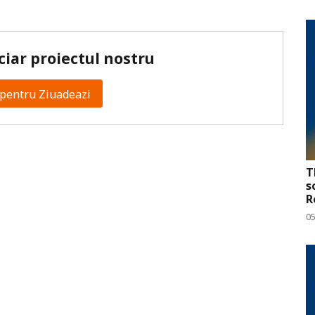
ciar proiectul nostru
pentru Ziuadeazi
T
s
R
0