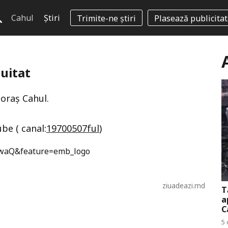
Cahul
Știri
Trimite-ne știri
Plasează publicita
 uitat
 oraș Cahul.
be ( canal:
19700507ful
)
IwaQ&feature=emb_logo
ziuadeazi.md
T
a
C
5 