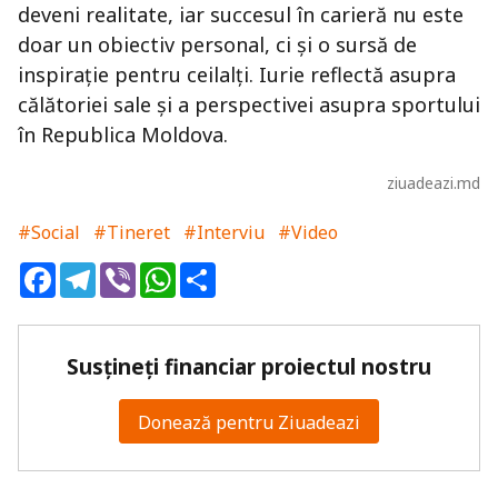
deveni realitate, iar succesul în carieră nu este
doar un obiectiv personal, ci și o sursă de
inspirație pentru ceilalți. Iurie reflectă asupra
călătoriei sale și a perspectivei asupra sportului
în Republica Moldova.
ziuadeazi.md
#Social
#Tineret
#Interviu
#Video
Facebook
Telegram
Viber
WhatsApp
Share
Susțineți financiar proiectul nostru
Donează pentru Ziuadeazi