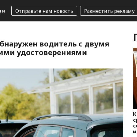
ти
Отправьте нам новость
Разместить рекламу
обнаружен водитель с двумя
ими удостоверениями
К
с
с
и