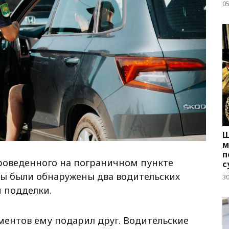
05
Ш
м
п
проведенного на пограничном пункте
с
ны были обнаружены два водительских
3
 подделки.
ментов ему подарил друг. Водительские