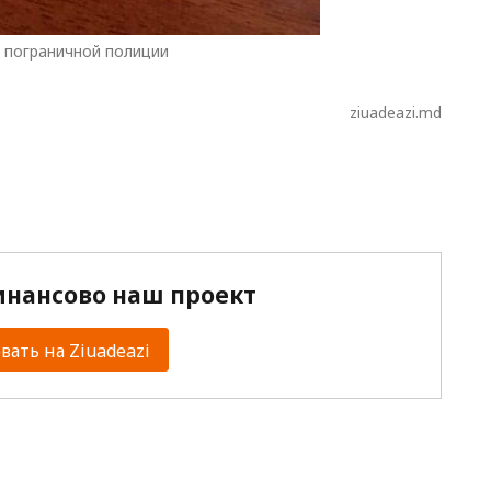
 пограничной полиции
ziuadeazi.md
нансово наш проект
ать на Ziuadeazi