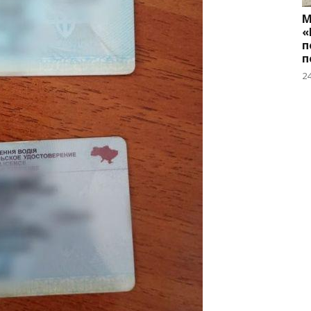
М
«
п
п
2