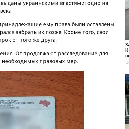
, выданы украинскими властями: одно на
века.
е принадлежащие ему права были оставлены
рался забрать их позже. Кроме того, свои
рок от того же друга.
З
К
ения Юг продолжают расследование для
в
я необходимых правовых мер.
2