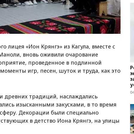
го лицея «Ион Крянгэ» из Кагула, вместе с
Маноли, вновь оживили очарование
оприятие, проведенное в подлинной
Р
оменты игр, песен, шуток и труда, как это
э
з
у
04
и древних традиций, наслаждались
ались изысканными закусками, в то время
осферу. Декорации были специально
ствующих в детство Иона Крянгэ, на улицы