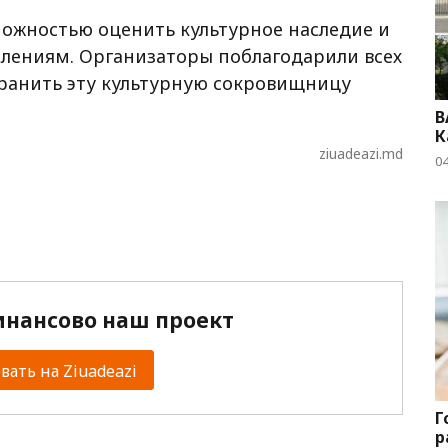
ожностью оценить культурное наследие и
лениям. Организаторы поблагодарили всех
хранить эту культурную сокровищницу
B
К
ziuadeazi.md
04
нансово наш проект
ать на Ziuadeazi
Г
р