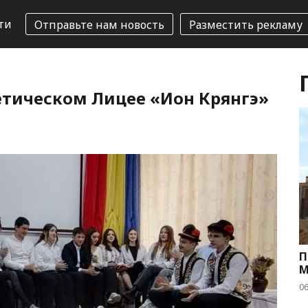
ти
Отправьте нам новость
Разместить рекламу
етическом Лицее «Ион Крянгэ»
П
М
06