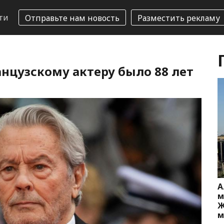
ти
Отправьте нам новость
Разместить рекламу
нцузскому актеру было 88 лет
А
м
Ж
м