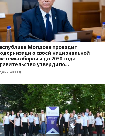
еспублика Молдова проводит
одернизацию своей национальной
истемы обороны до 2030 года.
равительство утвердило
оответствующую программу
 день назад