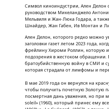
Символ киноиндустрии, Ален Делон с
руководством Микеланджело Антони
Мельвиля и Жан-Люка Годара, а такж
Шнайдер, Жан Габен, Ив Монтан и Л
Ален Делон, которого редко можно ув
заголовки газет летом 2023 года, ког
фрейлину Хироми Роллин, которую и
подозрения в жестоком обращении. П
братоубийственную войну в СМИ и суд
которая страдала от лимфомы и перен
В мае 2019 года он вернулся на крас
чтобы получить почетную Золотую па
посмертная дань уважения, но при мо
soleil» (1960), который принес ему в