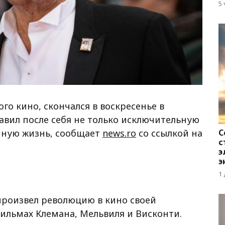
д
5
го кино, скончался в воскресенье в
ставил после себя не только исключительную
С
чную жизнь, сообщает
news.ro
со ссылкой на
с
э
э
1
 произвел революцию в кино своей
фильмах Клемана, Мельвиля и Висконти.