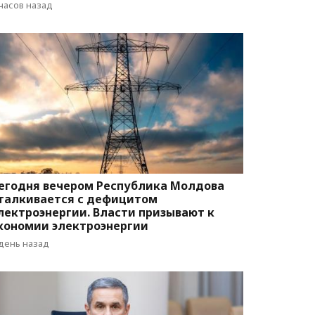
вижения
 часов назад
егодня вечером Республика Молдова
талкивается с дефицитом
лектроэнергии. Власти призывают к
кономии электроэнергии
 день назад