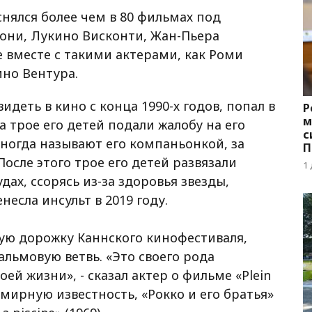
нялся более чем в 80 фильмах под
они, Лукино Висконти, Жан-Пьера
е вместе с такими актерами, как Роми
ино Вентура.
идеть в кино с конца 1990-х годов, попал в
Р
м
да трое его детей подали жалобу на его
с
ногда называют его компаньонкой, за
П
с
осле этого трое его детей развязали
1
ах, ссорясь из-за здоровья звезды,
есла инсульт в 2019 году.
ную дорожку Каннского кинофестиваля,
льмовую ветвь. «Это своего рода
ей жизни», - сказал актер о фильме «Plein
семирную известность, «Рокко и его братья»