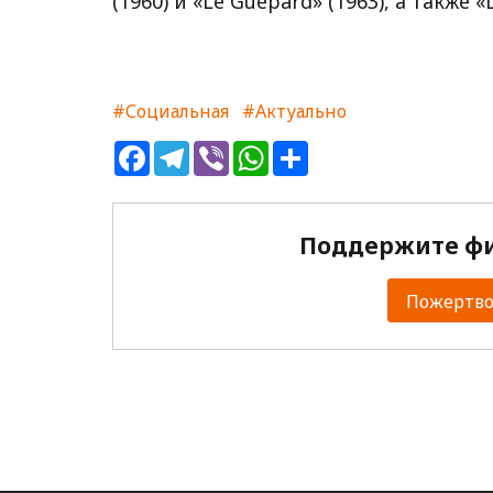
(1960) и «Le Guépard» (1963), а также «L
#Социальная
#Актуально
Facebook
Telegram
Viber
WhatsApp
Share
Поддержите фи
Пожертвов