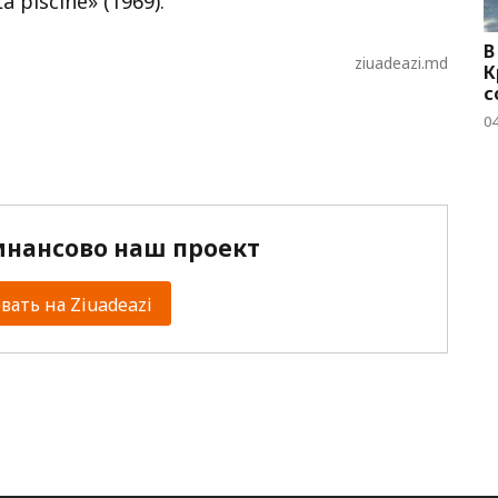
a piscine» (1969).
В
ziuadeazi.md
К
с
04
нансово наш проект
ать на Ziuadeazi