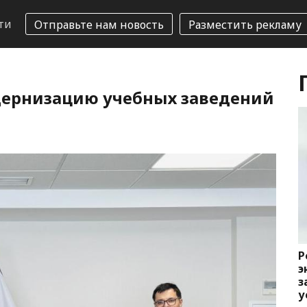
ти
Отправьте нам новость
Разместить рекламу
ернизацию учебных заведений
Р
э
з
у