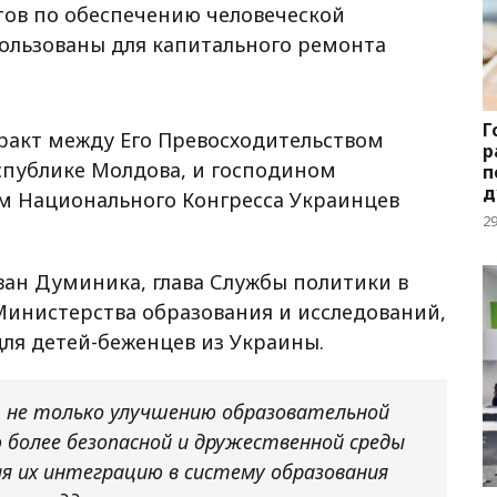
ов по обеспечению человеческой
пользованы для капитального ремонта
Г
ракт между Его Превосходительством
р
спублике Молдова, и господином
п
д
 Национального Конгресса Украинцев
2
ан Думиника, глава Службы политики в
инистерства образования и исследований,
для детей-беженцев из Украины.
 не только улучшению образовательной
 более безопасной и дружественной среды
ая их интеграцию в систему образования