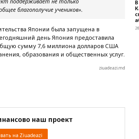
ект поддерживает не только
В
К
общее благополучие учеников».
с
а
2
ительства Японии была запущена в
 сегодняшний день Япония предоставила
общую сумму 7,6 миллиона долларов США
анения, образования и общественных услуг.
ziuadeazi.md
нансово наш проект
ать на Ziuadeazi