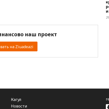
к
р
и
2
нансово наш проект
ать на Ziuadeazi
r
Кагул
Новости