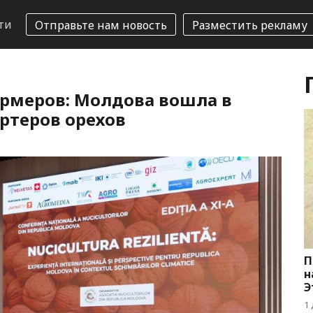
ти
Отправьте нам новость
Разместить рекламу
ермеров: Молдова вошла в
ртеров орехов
П
н
Э
1