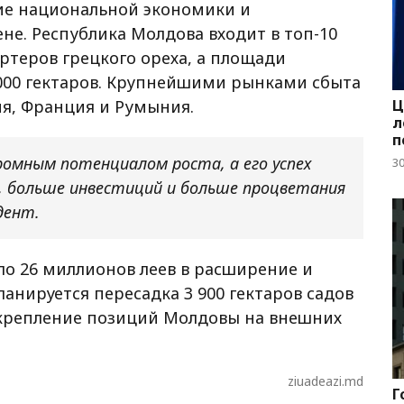
тие национальной экономики и
е. Республика Молдова входит в топ-10
ртеров грецкого ореха, а площади
 000 гектаров. Крупнейшими рынками сбыта
ия, Франция и Румыния.
Ц
л
п
омным потенциалом роста, а его успех
3
, больше инвестиций и больше процветания
дент.
ало 26 миллионов леев в расширение и
ланируется пересадка 3 900 гектаров садов
укрепление позиций Молдовы на внешних
ziuadeazi.md
Г