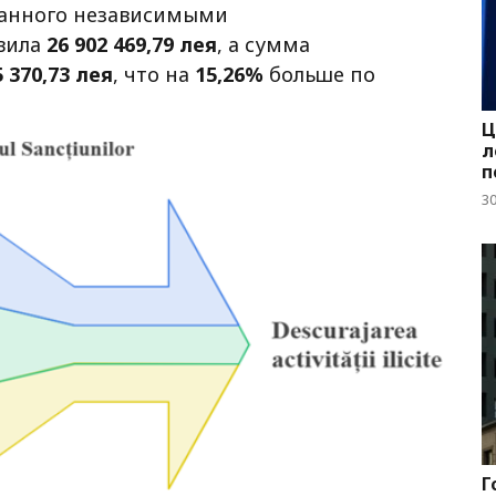
ванного независимыми
авила
26 902 469,79 лея
, а сумма
5 370,73 лея
, что на
15,26%
больше по
Ц
л
п
3
Г