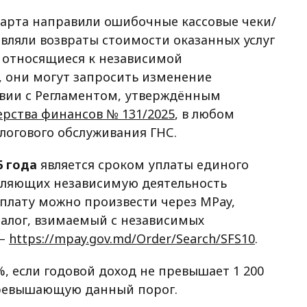
марта направили ошибочные кассовые чеки/
вляли возвраты стоимости оказанных услуг
е относящиеся к независимой
 они могут запросить изменение
твии с Регламентом, утверждённым
рства финансов № 131/2025
, в любом
огового обслуживания ГНС.
6 года
является сроком уплаты единого
твляющих независимую деятельность
 Оплату можно произвести через MPay,
налог, взимаемый с независимых
 —
https://mpay.gov.md/Order/Search/SFS10
.
%, если годовой доход не превышает 1 200
 превышающую данный порог.