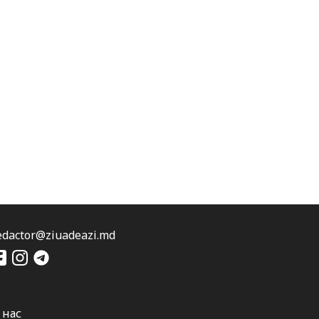
edactor@ziuadeazi.md
 нас