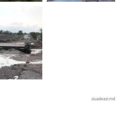
ziuadeazi.md