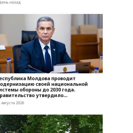
вижения
 день назад
еспублика Молдова проводит
одернизацию своей национальной
истемы обороны до 2030 года.
равительство утвердило
оответствующую программу
 августа 2026