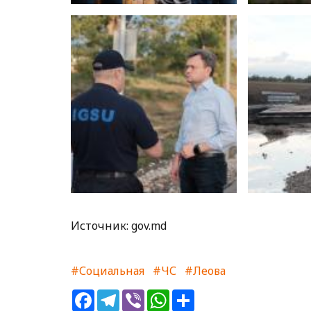
Источник: gov.md
#Социальная
#ЧС
#Леова
Facebook
Telegram
Viber
WhatsApp
Share