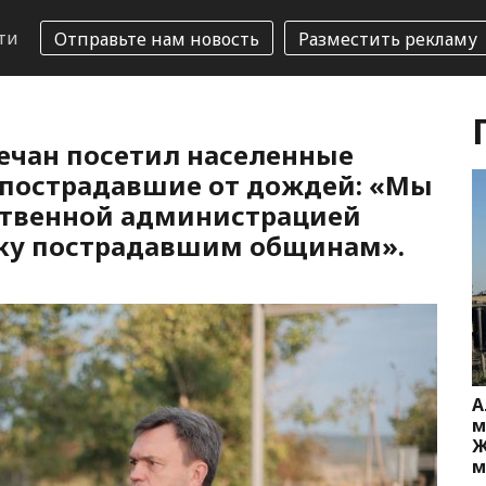
ти
Отправьте нам новость
Разместить рекламу
ечан посетил населенные
 пострадавшие от дождей: «Мы
рственной администрацией
ку пострадавшим общинам».
А
м
Ж
м