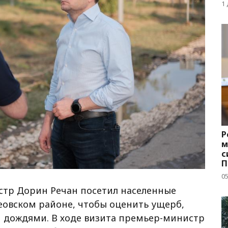
д
1
Р
м
с
П
с
05
стр Дорин Речан посетил населенные
еовском районе, чтобы оценить ущерб,
дождями. В ходе визита премьер-министр