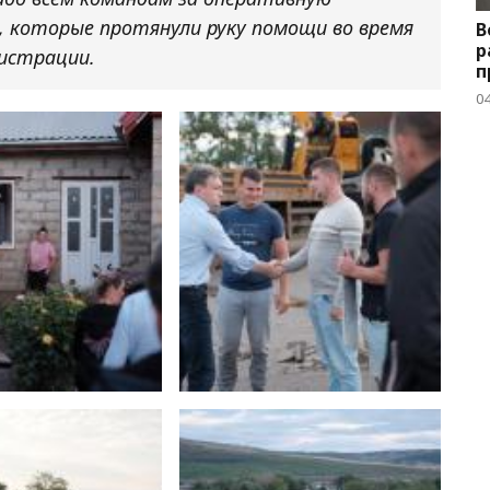
, которые протянули руку помощи во время
В
р
нистрации.
п
04