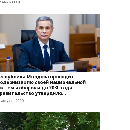
вижения
 день назад
еспублика Молдова проводит
одернизацию своей национальной
истемы обороны до 2030 года.
равительство утвердило
оответствующую программу
 августа 2026