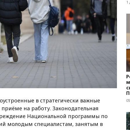
д
1
Р
м
с
П
с
оустроенные в стратегически важные
05
и приёме на работу. Законодательная
чреждение Национальной программы по
ий молодым специалистам, занятым в