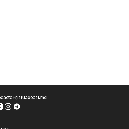
edactor@ziuadeazi.md
 нас