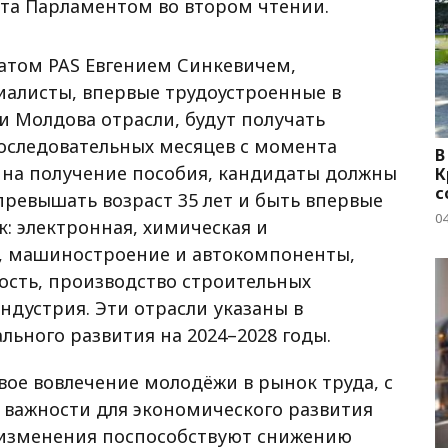
ята Парламентом во втором чтении.
атом PAS Евгением Синкевичем,
иалисты, впервые трудоустроенные в
и Молдова отрасли, будут получать
последовательных месяцев с момента
В
о на получение пособия, кандидаты должны
К
с
превышать возраст 35 лет и быть впервые
04
к: электронная, химическая и
 машиностроение и автокомпоненты,
сть, производство строительных
ндустрия. Эти отрасли указаны в
ьного развития на 2024–2028 годы.
ое вовлечение молодёжи в рынок труда, с
 важности для экономического развития
 изменения поспособствуют снижению