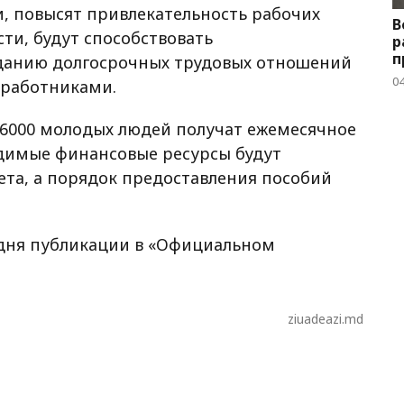
, повысят привлекательность рабочих
В
ти, будут способствовать
р
п
зданию долгосрочных трудовых отношений
04
работниками.
 6000 молодых людей получат ежемесячное
одимые финансовые ресурсы будут
ета, а порядок предоставления пособий
о дня публикации в «Официальном
ziuadeazi.md