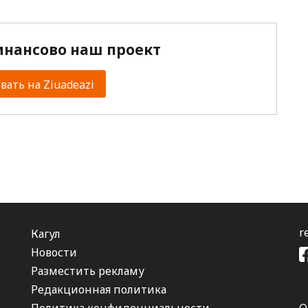
нансово наш проект
ать на Ziuadeazi
r
Кагул
Новости
Разместить рекламу
Редакционная политика
Политика конфиденциальности
О