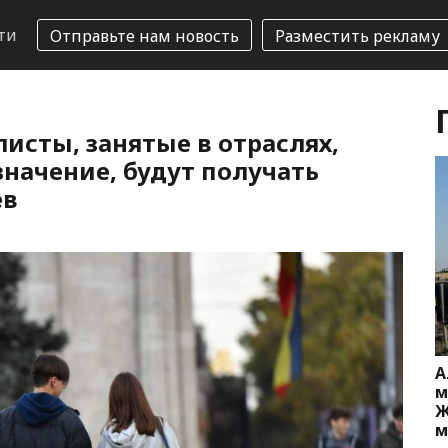
ти
Отправьте нам новость
Разместить рекламу
исты, занятые в отраслях,
начение, будут получать
ев
А
м
Ж
м