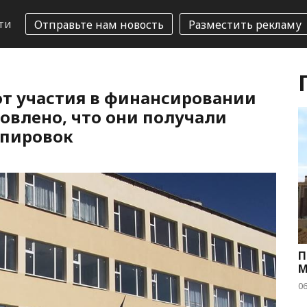
ти
Отправьте нам новость
Разместить рекламу
т участия в финансировании
новлено, что они получали
ппировок
П
М
06