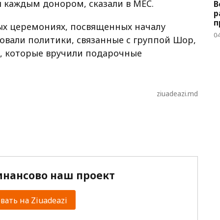
 каждым донором, сказали в MEC.
В
р
п
ых церемониях, посвященных началу
04
вовали политики, связанные с группой Шор,
», которые вручили подарочные
ziuadeazi.md
нансово наш проект
ать на Ziuadeazi