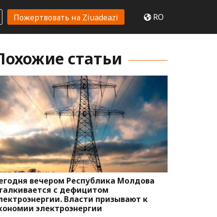
RO
Пожертвовать на Ziuadeazi
Похожие статьи
егодня вечером Республика Молдова
талкивается с дефицитом
лектроэнергии. Власти призывают к
кономии электроэнергии