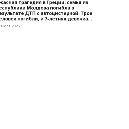
жасная трагедия в Греции: семья из
еспублики Молдова погибла в
езультате ДТП с автоцистерной. Трое
еловек погибли, а 7-летняя девочка
орется за жизнь
6 июля 2026