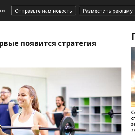
ти
Отправьте нам новость
Разместить рекламу
рвые появится стратегия
С
с
э
э