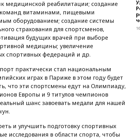
У
ик медицинской реабилитации; создание
Р
х команд витаминами, пищевыми
р
мым оборудованием; создание системы
ч
б
ного страхования для спортсменов,
1
тивация будущих врачей при выборе
ортивной медицины; увеличение
х спортивных федераций и др.
спорт практически стал национальным
ийских играх в Париже в этом году будет
ть, что эти спортсмены едут на Олимпиаду,
пионов Европы и 9 титулов чемпионов
реальный шанс завоевать медали для нашей
чун.
реть и улучшить подготовку спортивных
е исследования в области спорта, чтобы