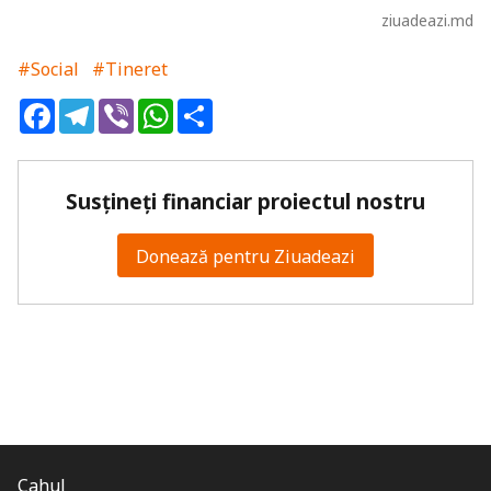
ziuadeazi.md
#Social
#Tineret
Facebook
Telegram
Viber
WhatsApp
Share
Susțineți financiar proiectul nostru
Donează pentru Ziuadeazi
Cahul