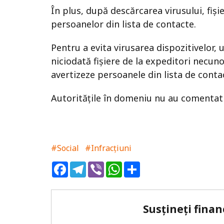
În plus, după descărcarea virusului, fiși
persoanelor din lista de contacte.
Pentru a evita virusarea dispozitivelor, 
niciodată fișiere de la expeditori necuno
avertizeze persoanele din lista de conta
Autoritățile în domeniu nu au comenta
#Social
#Infracțiuni
Facebook
Telegram
Viber
WhatsApp
Share
Susțineți finan