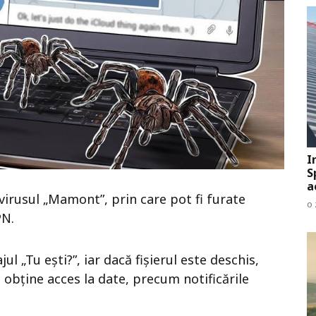
I
S
a
irusul „Mamont”, prin care pot fi furate
o 
PN.
ul „Tu ești?”, iar dacă fișierul este deschis,
obține acces la date, precum notificările