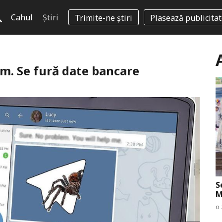
Cahul
Știri
Trimite-ne știri
Plasează publicita
am. Se fură date bancare
S
M
o 