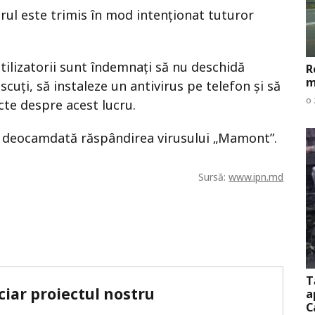
erul este trimis în mod intenționat tuturor
utilizatorii sunt îndemnați să nu deschidă
R
m
scuți, să instaleze un antivirus pe telefon și să
o 
cte despre acest lucru.
t deocamdată răspândirea virusului „Mamont”.
Sursă:
www.ipn.md
T
ciar proiectul nostru
a
C