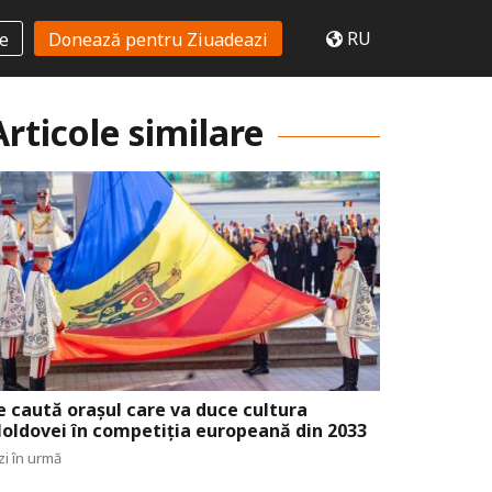
RU
te
Donează pentru Ziuadeazi
Articole similare
e caută orașul care va duce cultura
oldovei în competiția europeană din 2033
zi în urmă