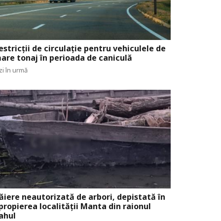
estricții de circulație pentru vehiculele de
are tonaj în perioada de caniculă
zi în urmă
ăiere neautorizată de arbori, depistată în
propierea localității Manta din raionul
ahul