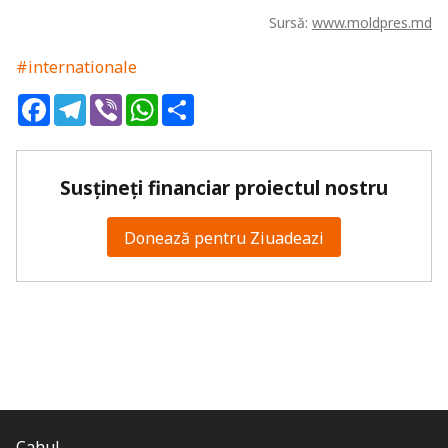
Sursă:
www.moldpres.md
#internationale
Facebook
Telegram
Viber
WhatsApp
Share
Susțineți financiar proiectul nostru
Donează pentru Ziuadeazi
Cahul