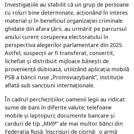
Investigațiile au stabilit că un grup de persoane
cu roluri bine determinate, acționând în interes
material și în beneficiul organizației criminale
ghidate din afara țării, au urmărit pe parcursul
anului curent coruperea electoratului în
perspectiva alegerilor parlamentare din 2025.
Astfel, suspecții ar fi transferat, convertit,
lichefiat și distribuit mijloace bănești de
proveniență dubioasă, utilizând aplicația mobilă
PSB a băncii ruse „Promsviazybank”, instituție
aflată sub sancțiuni internaționale.
În cadrul perchezițiilor, oamenii legii au ridicat:
sume de bani în diferite valute; telefoane
mobile și laptopuri; documente bancare și
carduri de tip „МИР” ale mai multor bănci din
Federația Rusă; înscrisuri de ciornă; o armă