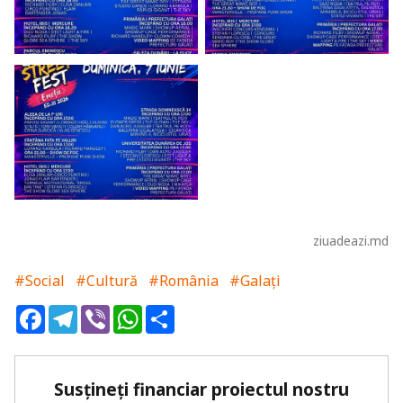
ziuadeazi.md
#Social
#Cultură
#România
#Galați
Facebook
Telegram
Viber
WhatsApp
Share
Susțineți financiar proiectul nostru