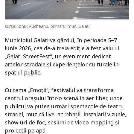
sursa: Ionuț Pucheanu, primarul mun. Galați
Municipiul Galați va găzdui, în perioada 5–7
iunie 2026, cea de-a treia ediție a festivalului
„Galați StreetFest”, un eveniment dedicat
artelor stradale și experiențelor culturale în
spațiul public.
Cu tema „Emoții”, festivalul va transforma
centrul orașului într-o scenă în aer liber, unde
publicul va putea urmări spectacole de teatru
stradal, muzică live, acrobații, instalații vizuale,
show-uri de foc, sesiuni de video mapping și
proiecții pe apă.