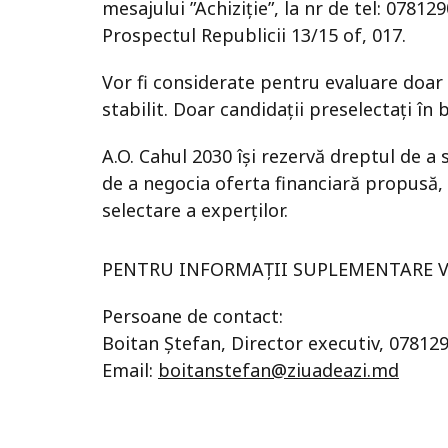
mesajului ”Achiziție”, la nr de tel: 07812
Prospectul Republicii 13/15 of, 017.
Vor fi considerate pentru evaluare doa
stabilit. Doar candidații preselectați î
A.O. Cahul 2030 își rezervă dreptul de a
de a negocia oferta financiară propusă, 
selectare a experților.
PENTRU INFORMAȚII SUPLEMENTARE VĂ
Persoane de contact:
Boitan Ștefan, Director executiv, 07812
Email:
boitanstefan@ziuadeazi.md