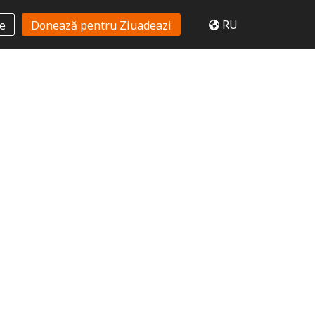
RU
te
Donează pentru Ziuadeazi