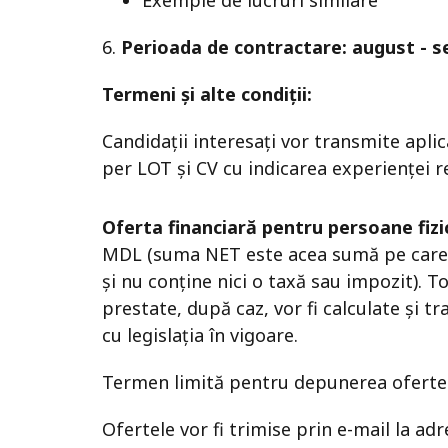
Exemple de lucruri similare
6.
Perioada de contractare: august - 
Termeni și alte condiții:
Candidații interesați vor transmite aplic
per LOT și CV cu indicarea experienței re
Oferta financiară pentru persoane fizi
MDL (suma NET este acea sumă pe care 
și nu conține nici o taxă sau impozit). T
prestate, după caz, vor fi calculate și 
cu legislația în vigoare.
Termen limită pentru depunerea oferte
Ofertele vor fi trimise prin e-mail la ad