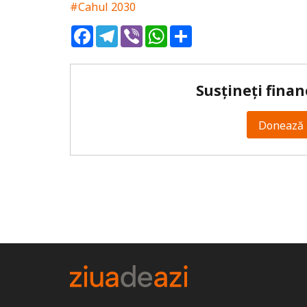
#Cahul 2030
Facebook
Telegram
Viber
WhatsApp
Share
Susțineți finan
Donează 