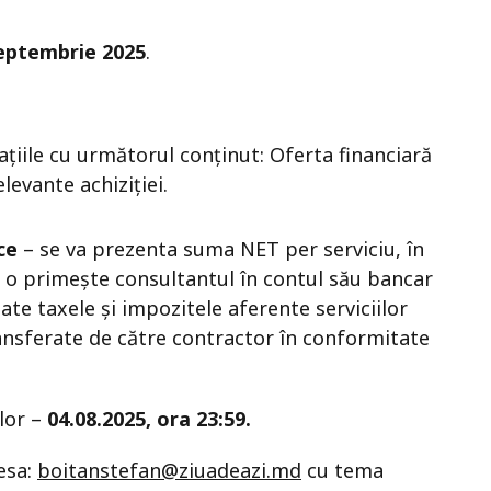
septembrie 2025
.
ațiile cu următorul conținut: Oferta financiară
levante achiziției.
ce
– se va prezenta suma NET per serviciu, în
o primește consultantul în contul său bancar
oate taxele și impozitele aferente serviciilor
transferate de către contractor în conformitate
lor –
04.08.2025, ora 23:59.
resa:
boitanstefan@ziuadeazi.md
cu tema