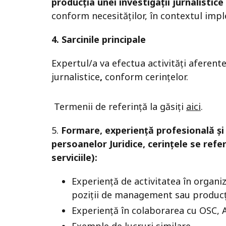
producția unei investigații jurnalisti
conform necesităților, în contextul imp
4. Sarcinile principale
Expertul/a va efectua activități aferente
jurnalistice
,
conform cerințelor.
Termenii de referință la găsiți
aici
.
5.
Formare, experiență profesională și a
persoanelor Juridice, cerințele se refer
serviciile):
Experiență de activitatea în organi
poziții de management sau producț
Experiență în colaborarea cu OSC, A