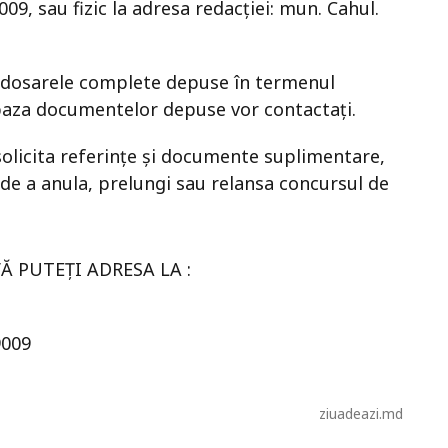
9009, sau fizic la adresa redacției: mun. Cahul.
r dosarele complete depuse în termenul
n baza documentelor depuse vor contactați.
 solicita referințe și documente suplimentare,
de a anula, prelungi sau relansa concursul de
 PUTEȚI ADRESA LA :
9009
ziuadeazi.md