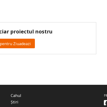
ciar proiectul nostru
pentru Ziuadeazi
r
Cahul
Știri