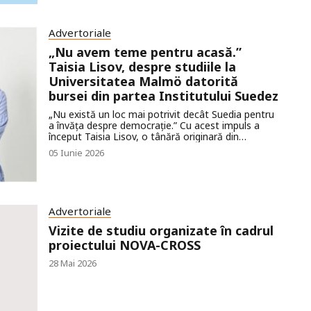
Moldova. Iată câteva dintre țările unde poți studia
în baza unei astfel de burse, scrie #diez.
Advertoriale
„Nu avem teme pentru acasă.”
Taisia Lisov, despre studiile la
Universitatea Malmö datorită
bursei din partea Institutului Suedez
„Nu există un loc mai potrivit decât Suedia pentru
a învăța despre democrație.” Cu acest impuls a
început Taisia Lisov, o tânără originară din
Republica Moldova, parcursul său academic în
05 Iunie 2026
regatul scandinav.
Advertoriale
Vizite de studiu organizate în cadrul
proiectului NOVA-CROSS
28 Mai 2026