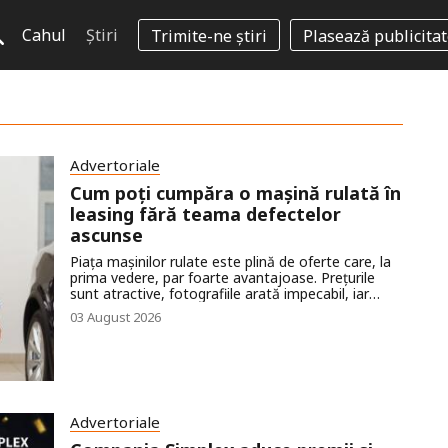
Cahul
Știri
Trimite-ne știri
Plasează publicita
Advertoriale
Cum poți cumpăra o mașină rulată în
leasing fără teama defectelor
ascunse
Piața mașinilor rulate este plină de oferte care, la
prima vedere, par foarte avantajoase. Prețurile
sunt atractive, fotografiile arată impecabil, iar
descrierile promit autoturisme fără probleme.
03 August 2026
Totuși, realitatea poate fi diferită. Un istoric
incomplet, kilometri modificați sau defecte
ascunse pot transforma o achiziție aparent
inspirată într-o cheltuială costisitoare.
Advertoriale