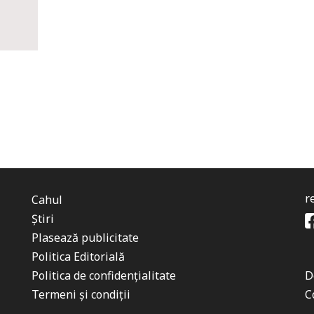
r
Cahul
Știri
Plasează publicitate
Politica Editorială
Politica de confidențialitate
D
Termeni și condiții
C