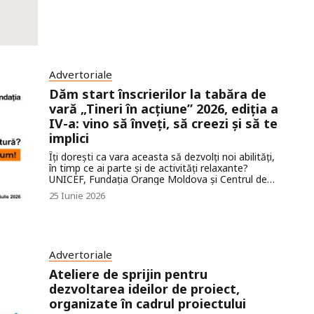
Advertoriale
Dăm start înscrierilor la tabăra de
vară „Tineri în acțiune” 2026, ediția a
IV-a: vino să înveți, să creezi și să te
implici
Îți dorești ca vara aceasta să dezvolți noi abilități,
în timp ce ai parte și de activități relaxante?
UNICEF, Fundația Orange Moldova și Centrul de
Informare și Resurse PRO BONO invită tinerii să se
25 Iunie 2026
înregistreze la Tabăra de vară „Tineri în acțiune”,
organizată pentru al patrulea an consecutiv.
Advertoriale
Ateliere de sprijin pentru
dezvoltarea ideilor de proiect,
organizate în cadrul proiectului