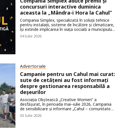
Compania Simplex aduce premii și
concursuri interactive duminica
aceasta la „Mândra-i Hora la Cahul”
Compania Simplex, specializată în soluții tehnice
pentru instalații, sisteme de încălzire și climatizare,
își extinde implicarea în viața socială a municipiului
Cahul prin susținerea culturii și a tradițiilor locale.
04 Iulie 2026
Duminica aceasta, brandul va fi prezent în cadrul
celui mai important eveniment comunitar
săptămânal din regiune - „Mândra-i Hora la Cahul”.
Advertoriale
Campanie pentru un Cahul mai curat:
sute de cetățeni au fost informați
despre gestionarea responsabilă a
deșeurilor
Asociația Obștească „Creative Women” a
desfășurat, în perioada mai–iulie 2026, Campania
de sensibilizare și informare „Cahul – comunitate
responsabilă în gestionarea deșeurilor”, o inițiativă
03 Iulie 2026
menită să promoveze educația ecologică și
implicarea activă a cetățenilor în protejarea
mediului.