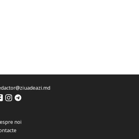
edactor@ziuadeazi.md
espre noi
ontacte