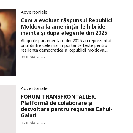
Advertoriale
Cum a evoluat răspunsul Republicii
Moldova la amenințările hibride
înainte și după alegerile din 2025
Alegerile parlamentare din 2025 au reprezentat
unul dintre cele mai importante teste pentru
reziliența democratică a Republicii Moldova.
Desfășurat într-un context regional marcat de
30 Iunie 2026
războiul Rusiei împotriva Ucrainei și de
intensificarea amenințărilor hibride, scrutinul a
evidențiat modul în care actorii ostili utilizează
simultan dezinformarea, finanțarea ilicită, atacurile
cibernetice, manipularea platformelor online și
exploatarea vulnerabilităților sociale pentru a
influența procesele democratice și a eroda
Advertoriale
încrederea în instituțiile statului.
FORUM TRANSFRONTALIER.
Platformă de colaborare și
dezvoltare pentru regiunea Cahul-
Galați
25 Iunie 2026