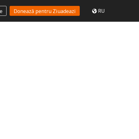
RU
te
Donează pentru Ziuadeazi