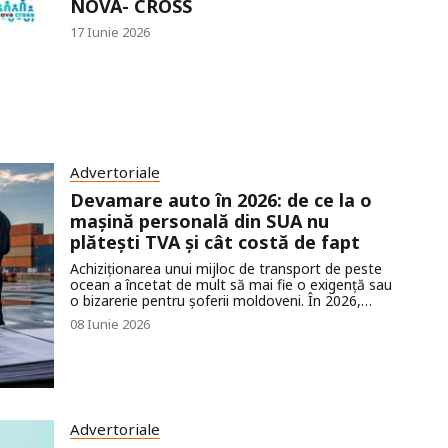
NOVA- CROSS
17 Iunie 2026
Advertoriale
Devamare auto în 2026: de ce la o
mașină personală din SUA nu
plătești TVA și cât costă de fapt
Achiziționarea unui mijloc de transport de peste
ocean a încetat de mult să mai fie o exigență sau
o bizarerie pentru șoferii moldoveni. În 2026,
masini din Аmerica continuă să mențină cu
08 Iunie 2026
încredere pozițiile de lider pe piața auto secundară
din Republica Moldova. Principalul motiv al acestei
popularități incontestabile constă nu doar în nivelul
bogat de echipare, rulajul real și istoricul
transparent de întreținere, ci și în costul final
extrem de atractiv. Mulți cumpărători,
confruntându-se pentru prima dată cu procesul de
Advertoriale
import, află cu surprindere despre principalul