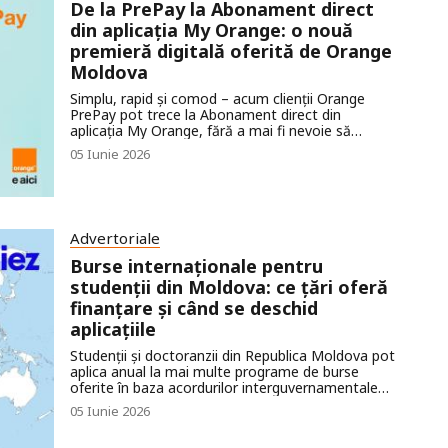
De la PrePay la Abonament direct
beneficiu fiscal: la vămuirea unui autoturism pentru
din aplicația My Orange: o nouă
uz personal în Moldova, persoanele fizice nu
plătesc taxa pe valoarea adăugată standard (TVA).
premieră digitală oferită de Orange
Cum funcționează exact acest sistem, din ce este
Moldova
compus costul real al vămuirii și de ce aducerea
unei mașini din SUA rămâne cea mai avantajoasă
Simplu, rapid și comod – acum clienții Orange
soluție la ora actuală — haideți să analizăm în cele
PrePay pot trece la Abonament direct din
mai mici detalii.
aplicația My Orange, fără a mai fi nevoie să
viziteze un magazin.
05 Iunie 2026
Advertoriale
Burse internaționale pentru
studenții din Moldova: ce țări oferă
finanțare și când se deschid
aplicațiile
Studenții și doctoranzii din Republica Moldova pot
aplica anual la mai multe programe de burse
oferite în baza acordurilor interguvernamentale
sau a parteneriatelor educaționale dintre Moldova
05 Iunie 2026
și alte state. Anunțurile sunt publicate de către
Ministerul Educației și Cercetării al Republicii