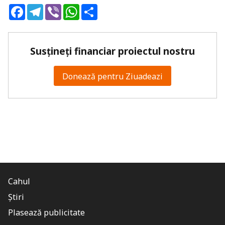
Facebook
Telegram
Viber
WhatsApp
Share
Susțineți financiar proiectul nostru
Donează pentru Ziuadeazi
Cahul
Știri
Plasează publicitate