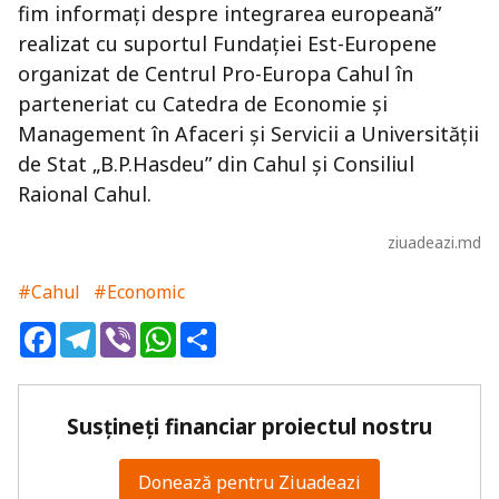
fim informaţi despre integrarea europeană”
realizat cu suportul Fundaţiei Est-Europene
organizat de Centrul Pro-Europa Cahul în
parteneriat cu Catedra de Economie şi
Management în Afaceri şi Servicii a Universităţii
de Stat „B.P.Hasdeu” din Cahul şi Consiliul
Raional Cahul.
ziuadeazi.md
#Cahul
#Economic
Facebook
Telegram
Viber
WhatsApp
Share
Susțineți financiar proiectul nostru
Donează pentru Ziuadeazi