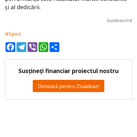
și al dedicării.
ziuadeazi.md
#Sport
Facebook
Telegram
Viber
WhatsApp
Share
Susțineți financiar proiectul nostru
Donează pentru Ziuadeazi