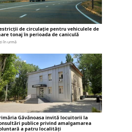
estricții de circulație pentru vehiculele de
are tonaj în perioada de caniculă
zi în urmă
rimăria Găvănoasa invită locuitorii la
onsultări publice privind amalgamarea
oluntară a patru localități