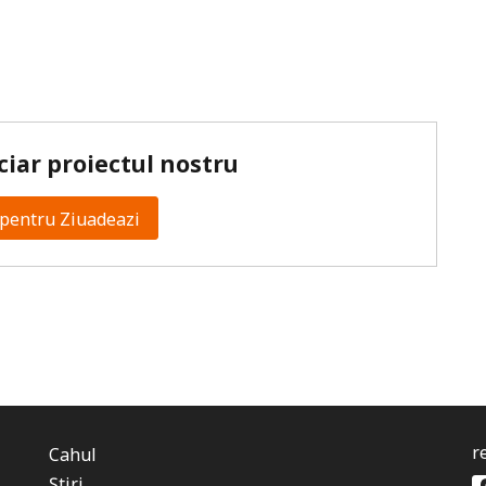
ciar proiectul nostru
pentru Ziuadeazi
r
Cahul
Știri