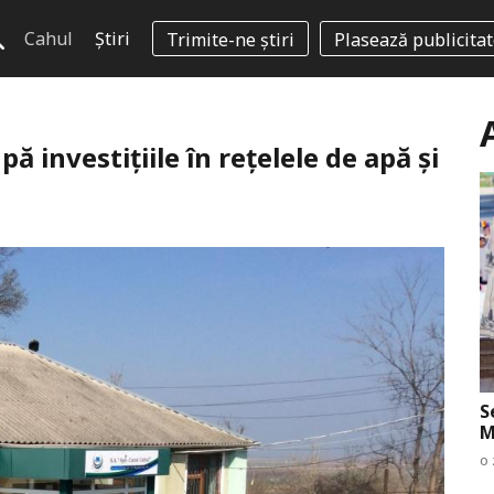
Cahul
Știri
Trimite-ne știri
Plasează publicita
 investițiile în reţelele de apă și
S
M
o 