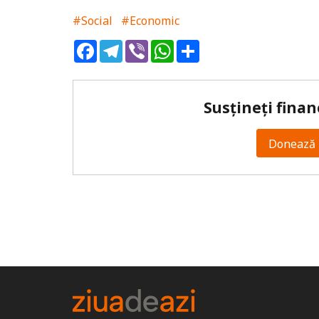
#Social
#Economic
Facebook
Telegram
Viber
WhatsApp
Share
Susțineți finan
Donează 