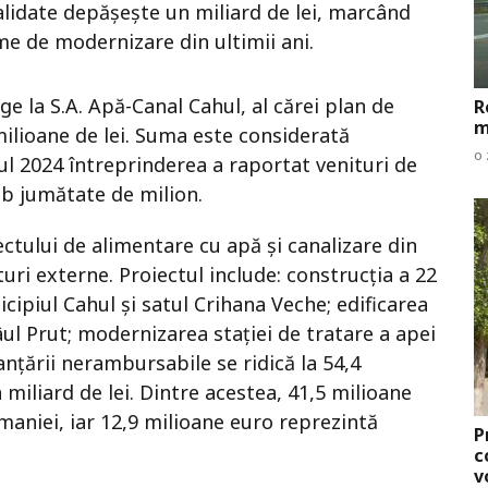
validate depășește un miliard de lei, marcând
e de modernizare din ultimii ani.
e la S.A. Apă-Canal Cahul, al cărei plan de
R
m
milioane de lei. Suma este considerată
o 
ul 2024 întreprinderea a raportat venituri de
sub jumătate de milion.
oiectului de alimentare cu apă și canalizare din
turi externe. Proiectul include: construcția a 22
cipiul Cahul și satul Crihana Veche; edificarea
âul Prut; modernizarea stației de tratare a apei
anțării nerambursabile se ridică la 54,4
miliard de lei. Dintre acestea, 41,5 milioane
maniei, iar 12,9 milioane euro reprezintă
P
c
v