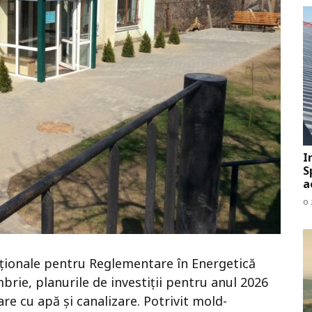
I
S
a
o 
Naționale pentru Reglementare în Energetică
brie, planurile de investiții pentru anul 2026
re cu apă și canalizare. Potrivit mold-