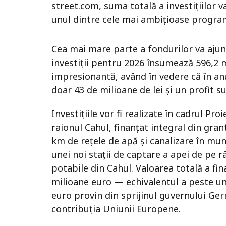
street.com, suma totală a investițiilor 
unul dintre cele mai ambițioase program
Cea mai mare parte a fondurilor va ajung
investiții pentru 2026 însumează 596,2 
impresionantă, având în vedere că în an
doar 43 de milioane de lei și un profit 
Investițiile vor fi realizate în cadrul Pr
raionul Cahul, finanțat integral din gran
km de rețele de apă și canalizare în muni
unei noi stații de captare a apei de pe r
potabile din Cahul. Valoarea totală a fin
milioane euro — echivalentul a peste un 
euro provin din sprijinul guvernului Ger
contribuția Uniunii Europene.