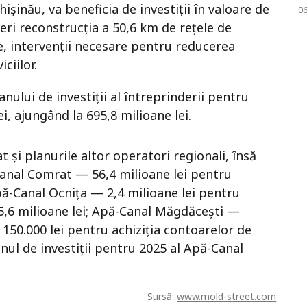
șinău, va beneficia de investiții în valoare de
0
peri reconstrucția a 50,6 km de rețele de
e, intervenții necesare pentru reducerea
ciilor.
lui de investiții al întreprinderii pentru
i, ajungând la 695,8 milioane lei.
t și planurile altor operatori regionali, însă
Canal Comrat — 56,4 milioane lei pentru
pă-Canal Ocnița — 2,4 milioane lei pentru
,6 milioane lei; Apă-Canal Măgdăcești —
 150.000 lei pentru achiziția contoarelor de
nul de investiții pentru 2025 al Apă-Canal
Sursă:
www.mold-street.com