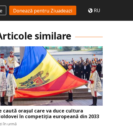
RU
te
Donează pentru Ziuadeazi
Articole similare
e caută orașul care va duce cultura
oldovei în competiția europeană din 2033
zi în urmă