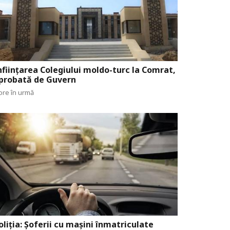
nființarea Colegiului moldo-turc la Comrat,
probată de Guvern
ore în urmă
oliția: Șoferii cu mașini înmatriculate