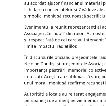
au acordat ajutor financiar și material p
lichidarea consecințelor și 7 văduve ale 
simbolic, menit să recunoască sacrificiul 
Evenimentul a reunit reprezentanți ai ad
Asociației „Cernobîl” din raion. Atmosfe
și respect față de cei care au intervenit
limita impactul radiațiilor.
În discursurile oficiale, președintele ra
Nicolae Dandiș, și președintele Asociație
importanța păstrării memoriei colective ș
implicați. Aceștia au subliniat că sprijin
unul moral, menit să reafirme recunoști
Autoritățile locale au reiterat angajame
persoane și de a menține vie memoria tra