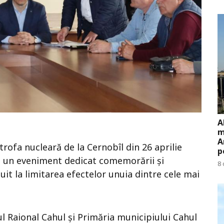
A
m
A
trofa nucleară de la Cernobîl din 26 aprilie
p
at un eveniment dedicat comemorării și
8 
uit la limitarea efectelor unuia dintre cele mai
ul Raional Cahul și Primăria municipiului Cahul