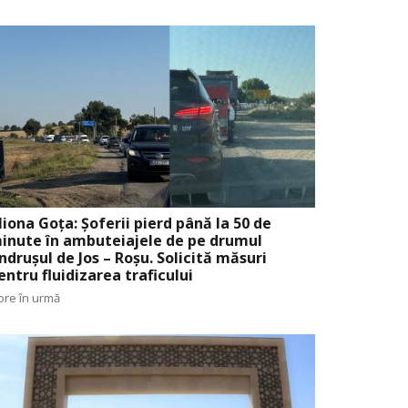
liona Goța: Șoferii pierd până la 50 de
inute în ambuteiajele de pe drumul
ndrușul de Jos – Roșu. Solicită măsuri
entru fluidizarea traficului
ore în urmă