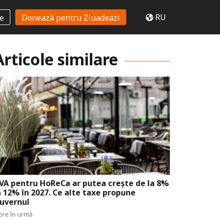
RU
te
Donează pentru Ziuadeazi
Articole similare
VA pentru HoReCa ar putea crește de la 8%
a 12% în 2027. Ce alte taxe propune
uvernul
ore în urmă