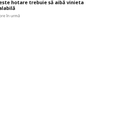
este hotare trebuie să aibă vinieta
alabilă
ore în urmă