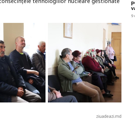
 consecințele tehnologiilor nucleare gestionate
p
v
9 
ziuadeazi.md