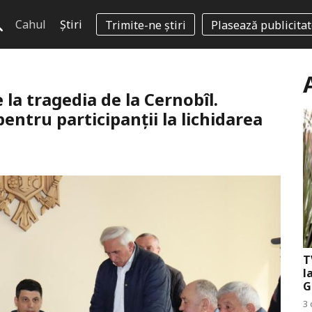
Cahul
Știri
Trimite-ne știri
Plasează publicita
la tragedia de la Cernobîl.
pentru participanții la lichidarea
T
l
G
3 