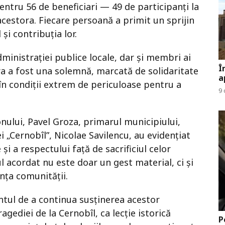
entru 56 de beneficiari — 49 de participanți la
acestora. Fiecare persoană a primit un sprijin
și contribuția lor.
ministrației publice locale, dar și membri ai
Î
ra a fost una solemnă, marcată de solidaritate
a
 în condiții extrem de periculoase pentru a
9 
ionului, Pavel Groza, primarul municipiului,
i „Cernobîl”, Nicolae Savilencu, au evidențiat
i a respectului față de sacrificiul celor
ul acordat nu este doar un gest material, ci și
nța comunității.
ntul de a continua susținerea acestor
gediei de la Cernobîl, ca lecție istorică
P