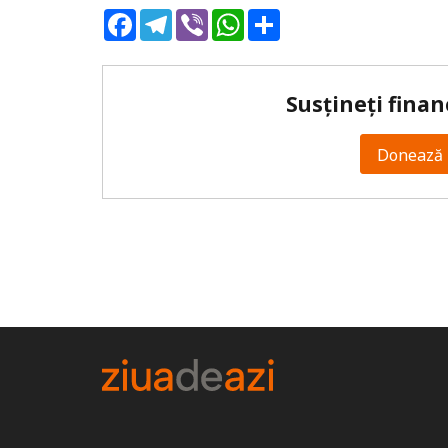
Facebook
Telegram
Viber
WhatsApp
Share
Susțineți finan
Donează 