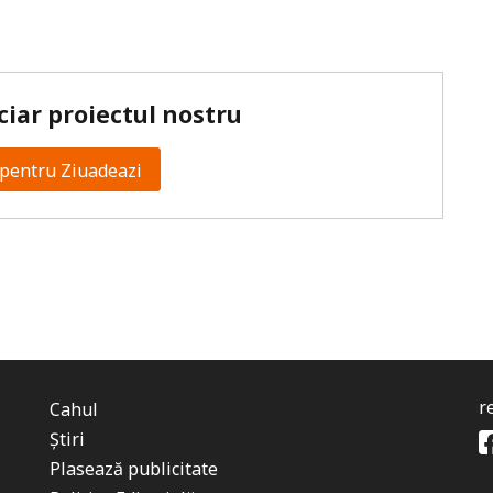
ciar proiectul nostru
pentru Ziuadeazi
r
Cahul
Știri
Plasează publicitate