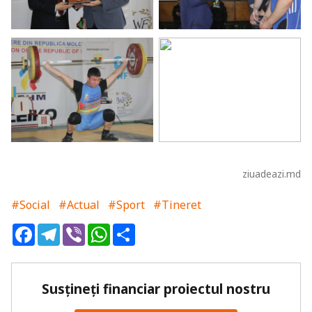
ziuadeazi.md
#Social
#Actual
#Sport
#Tineret
Facebook
Telegram
Viber
WhatsApp
Share
Susțineți financiar proiectul nostru