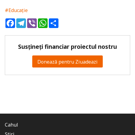
#Educație
Facebook
Telegram
Viber
WhatsApp
Share
Susțineți financiar proiectul nostru
Donează pentru Ziuadeazi
Cahul
Știri