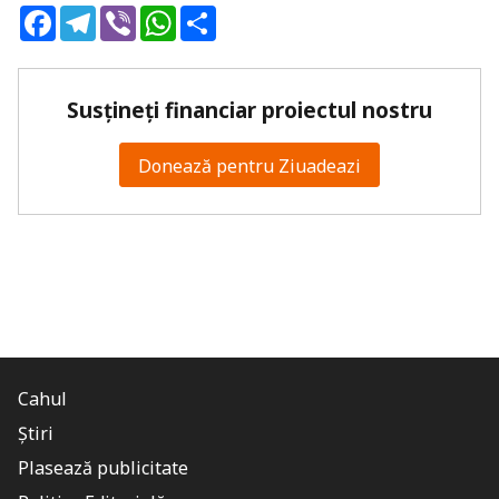
Facebook
Telegram
Viber
WhatsApp
Share
Susțineți financiar proiectul nostru
Donează pentru Ziuadeazi
Cahul
Știri
Plasează publicitate