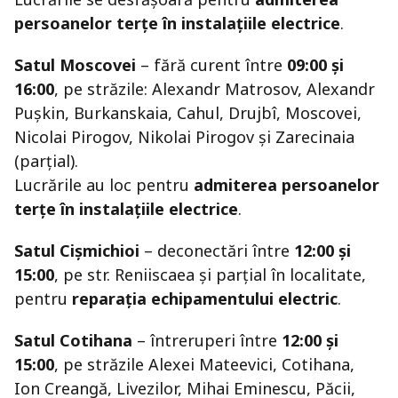
persoanelor terțe în instalațiile electrice
.
Satul Moscovei
– fără curent între
09:00 și
16:00
, pe străzile: Alexandr Matrosov, Alexandr
Puşkin, Burkanskaia, Cahul, Drujbî, Moscovei,
Nicolai Pirogov, Nikolai Pirogov și Zarecinaia
(parțial).
Lucrările au loc pentru
admiterea persoanelor
terțe în instalațiile electrice
.
Satul Cişmichioi
– deconectări între
12:00 și
15:00
, pe str. Reniiscaea și parțial în localitate,
pentru
reparația echipamentului electric
.
Satul Cotihana
– întreruperi între
12:00 și
15:00
, pe străzile Alexei Mateevici, Cotihana,
Ion Creangă, Livezilor, Mihai Eminescu, Păcii,