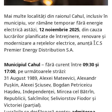
Mai multe localități din raionul Cahul, inclusiv în
municipiu, vor rămâne temporar fără energie
electrică astăzi,
12 noiembrie 2025
, din cauza
lucrărilor planificate de întreținere, renovare și
modernizare a rețelelor electrice, anunță Î.C.S
Premier Energy Distribution S.A.
Municipiul Cahul
– fără curent între
09:30 și
17:00
, pe următoarele străzi:
31 August 1989, Alexei Mateevici, Alexandr
Puşkin, Alexei Şciusev, Bogdan Petriceicu
Haşdeu, Independenţei, Mircea cel Bătrîn,
Republicii, Salcîmilor, Seliviorstov Fiodor și
Victoriei (parțial).
Lucrările se desfășoară pentru
admiterea