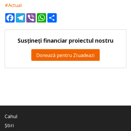
#Actual
Facebook
Telegram
Viber
WhatsApp
Share
Susțineți financiar proiectul nostru
Donează pentru Ziuadeazi
Cahul
Știri