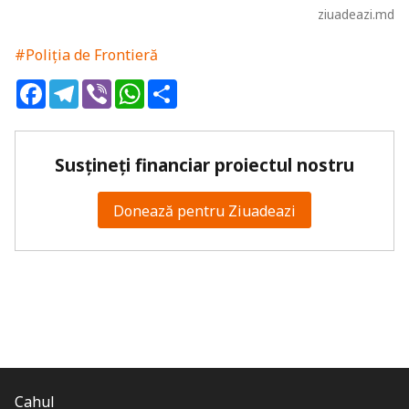
ziuadeazi.md
#Poliția de Frontieră
Facebook
Telegram
Viber
WhatsApp
Share
Susțineți financiar proiectul nostru
Donează pentru Ziuadeazi
Cahul