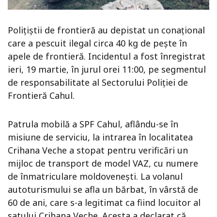
Polițiștii de frontieră au depistat un conațional
care a pescuit ilegal circa 40 kg de pește în
apele de frontieră. Incidentul a fost înregistrat
ieri, 19 martie, în jurul orei 11:00, pe segmentul
de responsabilitate al Sectorului Poliției de
Frontieră Cahul.
Patrula mobilă a SPF Cahul, aflându-se în
misiune de serviciu, la intrarea în localitatea
Crihana Veche a stopat pentru verificări un
mijloc de transport de model VAZ, cu numere
de înmatriculare moldovenești. La volanul
autoturismului se afla un bărbat, în vârstă de
60 de ani, care s-a legitimat ca fiind locuitor al
satului Crihana Veche. Acesta a declarat că