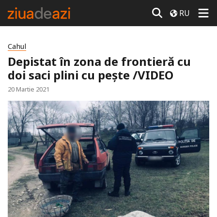
RU
Cahul
Depistat în zona de frontieră cu
doi saci plini cu pește /VIDEO
20 Martie 2021