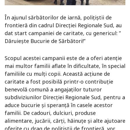
În ajunul sărbătorilor de iarnă, polițiștii de
frontieră din cadrul Direcției Regionale Sud, au
dat start campaniei de caritate, cu genericul: ”
Dăruiește Bucurie de Sărbători!”
Scopul acestei campanii este de a oferi atenție
mai multor familii aflate în dificultate, în special
familiile cu mulți copii. Această acțiune de
caritate a fost posibilă printr-o contribuție
benevolă comună a angajaților tuturor
subdiviziunilor Direcției Regionale Sud, pentru a
aduce bucurie și speranță în casele acestor
familii. De cadouri, dulciuri, produse
alimentare, jucării, cărți, hăinuțe și alte ajutoare
oferite cu drag de polițiștii de frontieră, vor