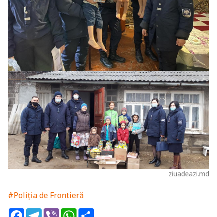
ziuadeazi.md
#Poliția de Frontieră
Facebook
Telegram
Viber
WhatsApp
Share