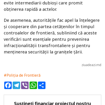
evite intermediarii dubioși care promit
obținerea rapidă a actelor.
De asemenea, autoritățile fac apel la înțelegere
și cooperare din partea cetățenilor în timpul
controalelor de frontieră, subliniind că aceste
verificări sunt esențiale pentru prevenirea
infracționalității transfrontaliere și pentru
menținerea securității la granițele țării.
ziuadeazi.md
#Poliția de Frontieră
Facebook
Telegram
Viber
WhatsApp
Share
Susțineți financiar proiectul nostru