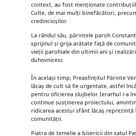
context, au fost menționate contribuțiil
Culte, de mai mulți binefăcători, precum
credincioșilor.
La rândul său, părintele paroh Constant
sprijinul și grija arătate față de comuni
vieții parohiale din ultimii ani și realizăr
duhovnicesc.
În același timp, Preasfințitul Părinte Ve
lăcaș de cult să fie urgentate, astfel înc
pentru oficierea slujbelor. Ierarhul i-a 
continue susținerea proiectului, amintin
ridicarea acestui sfânt lăcaș reprezintă
comunității.
Piatra de temelie a bisericii din satul Pa