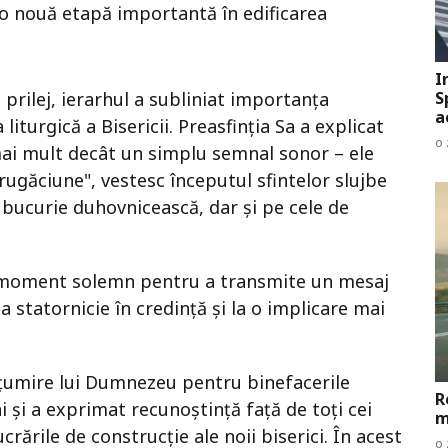
 o nouă etapă importantă în edificarea
I
 prilej, ierarhul a subliniat importanța
S
a
liturgică a Bisericii. Preasfinția Sa a explicat
o 
mai mult decât un simplu semnal sonor – ele
rugăciune", vestesc începutul sfintelor slujbe
ucurie duhovnicească, dar și pe cele de
t moment solemn pentru a transmite un mesaj
a statornicie în credință și la o implicare mai
țumire lui Dumnezeu pentru binefacerile
R
 și a exprimat recunoștință față de toți cei
m
ucrările de construcție ale noii biserici. În acest
o 