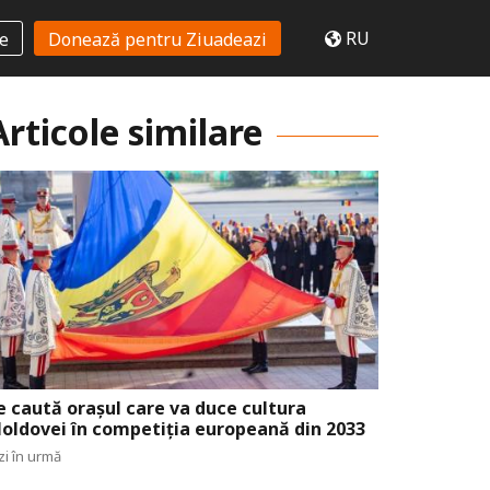
RU
te
Donează pentru Ziuadeazi
Articole similare
e caută orașul care va duce cultura
oldovei în competiția europeană din 2033
zi în urmă