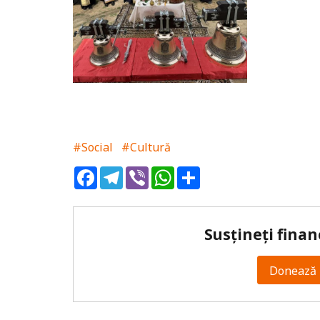
#Social
#Cultură
Facebook
Telegram
Viber
WhatsApp
Share
Susțineți finan
Donează 