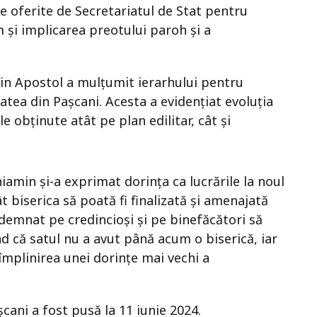
e oferite de Secretariatul de Stat pentru
 și implicarea preotului paroh și a
in Apostol a mulțumit ierarhului pentru
tatea din Pașcani. Acesta a evidențiat evoluția
ile obținute atât pe plan edilitar, cât și
niamin și-a exprimat dorința ca lucrările la noul
ât biserica să poată fi finalizată și amenajată
îndemnat pe credincioși și pe binefăcători să
d că satul nu a avut până acum o biserică, iar
 împlinirea unei dorințe mai vechi a
șcani a fost pusă la 11 iunie 2024.