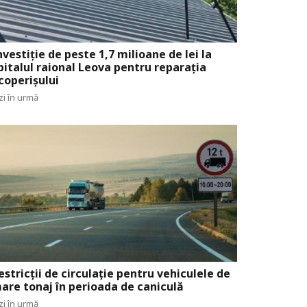
nvestiție de peste 1,7 milioane de lei la
pitalul raional Leova pentru reparația
coperișului
zi în urmă
estricții de circulație pentru vehiculele de
are tonaj în perioada de caniculă
zi în urmă