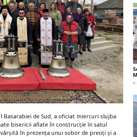
S
M
o 
l Basarabiei de Sud, a oficiat miercuri slujba
ate bisericii aflate în construcție în satul
vârșită în prezența unui sobor de preoți și a