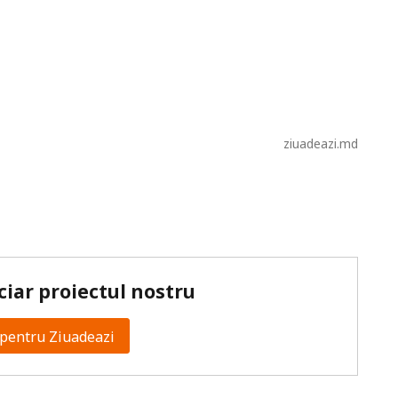
ziuadeazi.md
ciar proiectul nostru
pentru Ziuadeazi