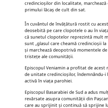
credincioșilor din localitate, marchează
primului lăcaș de cult din sat.
În cuvântul de învățătură rostit cu acest
deosebită pe care clopotele o au în viața 
că sunetul clopotelor reprezintă mult 
sunt „glasul care cheamă credincioșii la 
și marchează deopotrivă momentele de b
tristețe ale comunității.
Episcopul Veniamin a profitat de aces
de unitate credincioșilor, îndemnându-i l
activă în viața parohiei.
Episcopul Basarabiei de Sud a adus mul
revărsate asupra comunității din Pașcani
care au sprijinit și continuă să sprijine l