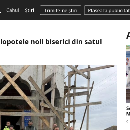
Cahul
Știri
Trimite-ne știri
Plasează publicita
lopotele noii biserici din satul
S
M
o 