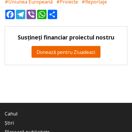
#Uniunea Europeană
#Proiecte
#Reportaje
Facebook
Telegram
Viber
WhatsApp
Share
Susțineți financiar proiectul nostru
Donează pentru Ziuadeazi
Cahul
Știri