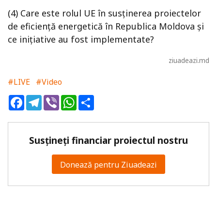
(4) Care este rolul UE în susținerea proiectelor
de eficiență energetică în Republica Moldova și
ce inițiative au fost implementate?
ziuadeazi.md
#LIVE
#Video
Facebook
Telegram
Viber
WhatsApp
Share
Susțineți financiar proiectul nostru
Donează pentru Ziuadeazi