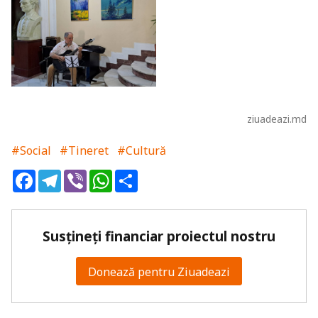
ziuadeazi.md
#Social
#Tineret
#Cultură
Facebook
Telegram
Viber
WhatsApp
Share
Susțineți financiar proiectul nostru
Donează pentru Ziuadeazi