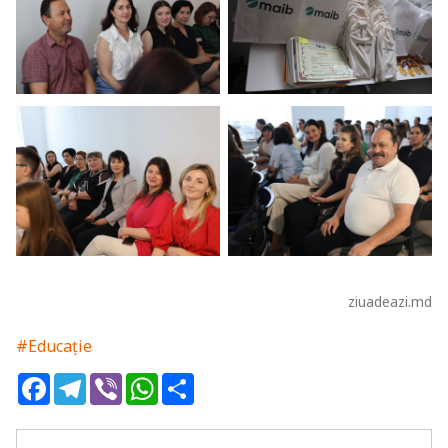
ziuadeazi.md
#Educație
Facebook
Telegram
Viber
WhatsApp
Share