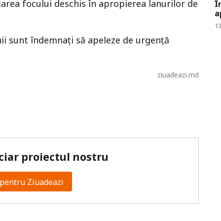
izarea focului deschis în apropierea lanurilor de
Î
a
13
nii sunt îndemnați să apeleze de urgență
ziuadeazi.md
ciar proiectul nostru
pentru Ziuadeazi