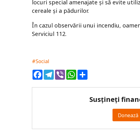
locuri special amenajate și să evite util
cereale și a pădurilor.
În cazul observării unui incendiu, oame
Serviciul 112.
#Social
Facebook
Telegram
Viber
WhatsApp
Share
Susțineți finan
Donează 