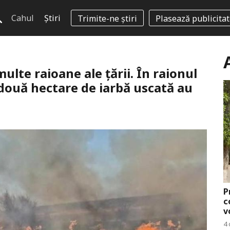
Cahul
Știri
Trimite-ne știri
Plasează publicita
ulte raioane ale țării. În raionul
i două hectare de iarbă uscată au
P
c
v
4 