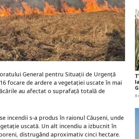
toratului General pentru Situații de Urgență
T
l
 16 focare de ardere a vegetației uscate în mai
G
ăcările au afectat o suprafață totală de
8 
nse incendii s-a produs în raionul Căușeni, unde
getație uscată. Un alt incendiu a izbucnit în
sporeni, distrugând aproximativ cinci hectare.