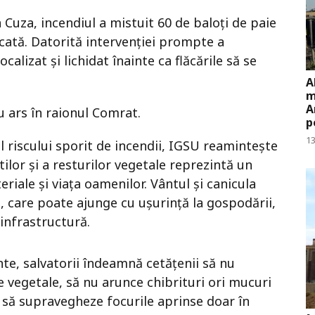
 Cuza, incendiul a mistuit 60 de baloți de paie
cată. Datorită intervenției prompte a
calizat și lichidat înainte ca flăcările să se
A
m
A
u ars în raionul Comrat.
p
13
l riscului sporit de incendii, IGSU reamintește
tilor și a resturilor vegetale reprezintă un
iale și viața oamenilor. Vântul și canicula
, care poate ajunge cu ușurință la gospodării,
 infrastructură.
te, salvatorii îndeamnă cetățenii să nu
e vegetale, să nu arunce chibrituri ori mucuri
, să supravegheze focurile aprinse doar în