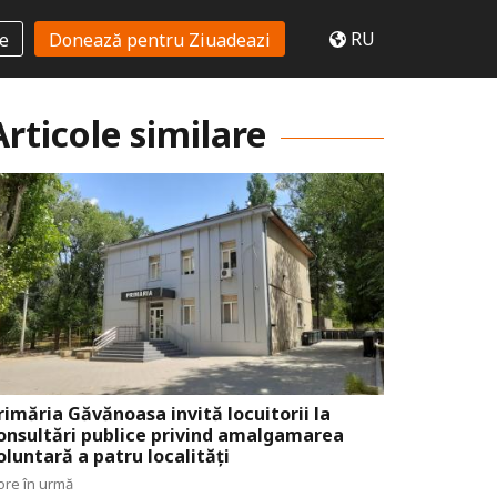
RU
te
Donează pentru Ziuadeazi
Articole similare
rimăria Găvănoasa invită locuitorii la
onsultări publice privind amalgamarea
oluntară a patru localități
ore în urmă