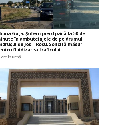
liona Goța: Șoferii pierd până la 50 de
inute în ambuteiajele de pe drumul
ndrușul de Jos – Roșu. Solicită măsuri
entru fluidizarea traficului
 ore în urmă