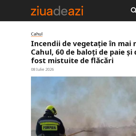
Cahul
Incendii de vegetație în mai m
Cahul, 60 de baloți de paie ș
fost mistuite de flăcări
08 Iulie 2026