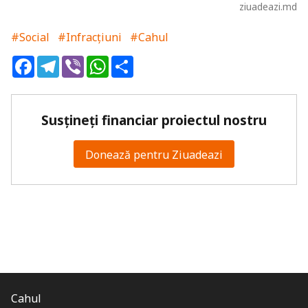
ziuadeazi.md
#Social
#Infracțiuni
#Cahul
Facebook
Telegram
Viber
WhatsApp
Share
Susțineți financiar proiectul nostru
Donează pentru Ziuadeazi
Cahul