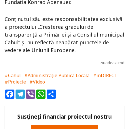
Fundația Konrad Adenauer.
Conținutul său este responsabilitatea exclusivă
a proiectului „Creșterea gradului de
transparență a Primăriei și a Consiliul municipal
Cahul” și nu reflectă neapărat punctele de
vedere ale Uniunii Europene.
ziuadeazi.md
#Cahul
#Administrație Publică Locală
#inDIRECT
#Proiecte
#Video
Facebook
Telegram
Viber
WhatsApp
Share
Susțineți financiar proiectul nostru