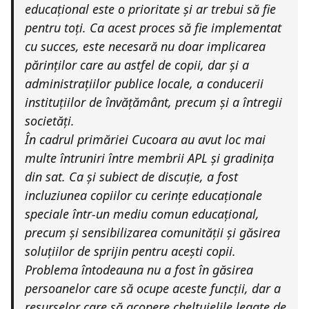
educațional este o prioritate și ar trebui să fie
pentru toți. Ca acest proces să fie implementat
cu succes, este necesară nu doar implicarea
părinților care au astfel de copii, dar și a
administrațiilor publice locale, a conducerii
instituțiilor de învățământ, precum și a întregii
societăți.
În cadrul primăriei Cucoara au avut loc mai
multe întruniri între membrii APL și gradinița
din sat. Ca și subiect de discuție, a fost
incluziunea copiilor cu cerințe educaționale
speciale într-un mediu comun educațional,
precum și sensibilizarea comunității și găsirea
soluțiilor de sprijin pentru acești copii.
Problema întodeauna nu a fost în găsirea
persoanelor care să ocupe aceste funcții, dar a
resurselor care să acopere cheltuielile legate de