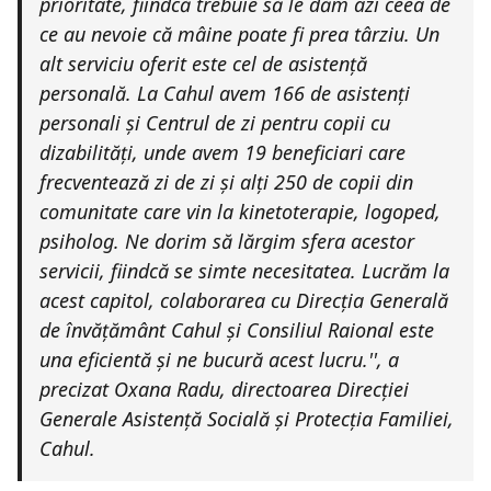
prioritate, fiindcă trebuie să le dăm azi ceea de
ce au nevoie că mâine poate fi prea târziu. Un
alt serviciu oferit este cel de asistență
personală. La Cahul avem 166 de asistenți
personali și Centrul de zi pentru copii cu
dizabilități, unde avem 19 beneficiari care
frecventează zi de zi și alți 250 de copii din
comunitate care vin la kinetoterapie, logoped,
psiholog. Ne dorim să lărgim sfera acestor
servicii, fiindcă se simte necesitatea. Lucrăm la
acest capitol, colaborarea cu Direcția Generală
de învățământ Cahul și Consiliul Raional este
una eficientă și ne bucură acest lucru.''
, a
precizat Oxana Radu, directoarea Direcției
Generale Asistență Socială și Protecția Familiei,
Cahul.