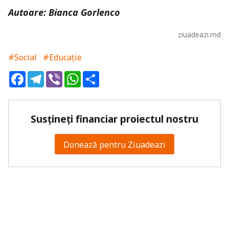
Autoare: Bianca Gorlenco
ziuadeazi.md
#Social
#Educație
Facebook
Telegram
Viber
WhatsApp
Share
Susțineți financiar proiectul nostru
Donează pentru Ziuadeazi