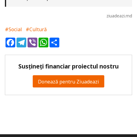
ziuadeazi.md
#Social
#Cultură
Facebook
Telegram
Viber
WhatsApp
Share
Susțineți financiar proiectul nostru
Donează pentru Ziuadeazi