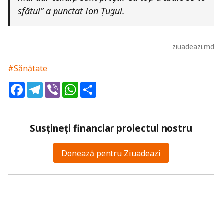
sfătui” a punctat Ion Țugui.
ziuadeazi.md
#Sănătate
Facebook
Telegram
Viber
WhatsApp
Share
Susțineți financiar proiectul nostru
Donează pentru Ziuadeazi