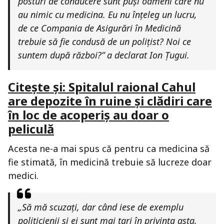
posturi de conducere sunt puși oameni care nu
au nimic cu medicina. Eu nu înțeleg un lucru,
de ce Compania de Asigurări în Medicină
trebuie să fie condusă de un polițist? Noi ce
suntem după război?” a declarat Ion Țugui.
Citește și: Spitalul raional Cahul
are depozite în ruine și clădiri care
în loc de acoperiș au doar o
peliculă
Acesta ne-a mai spus că pentru ca medicina să
fie stimată, în medicină trebuie să lucreze doar
medici.
„Să mă scuzați, dar când iese de exemplu
politicienii și ei sunt mai tari în privința asta,