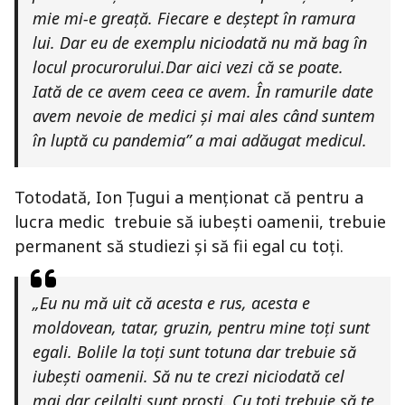
mie mi-e greață. Fiecare e deștept în ramura
lui. Dar eu de exemplu niciodată nu mă bag în
locul procurorului.Dar aici vezi că se poate.
Iată de ce avem ceea ce avem. În ramurile date
avem nevoie de medici și mai ales când suntem
în luptă cu pandemia” a mai adăugat medicul.
Totodată, Ion Țugui a menționat că pentru a
lucra medic trebuie să iubești oamenii, trebuie
permanent să studiezi și să fii egal cu toți.
„Eu nu mă uit că acesta e rus, acesta e
moldovean, tatar, gruzin, pentru mine toți sunt
egali. Bolile la toți sunt totuna dar trebuie să
iubești oamenii. Să nu te crezi niciodată cel
mai dar ceilalți sunt proști. Cu toți trebuie să te