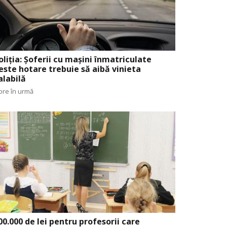
oliția: Șoferii cu mașini înmatriculate
este hotare trebuie să aibă vinieta
alabilă
ore în urmă
00.000 de lei pentru profesorii care