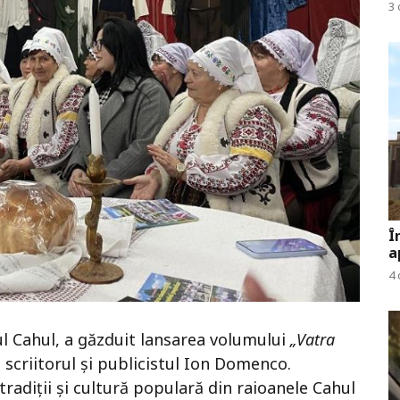
3 
Î
a
4 
ul Cahul, a găzduit lansarea volumului
„Vatra
 scriitorul și publicistul Ion Domenco.
 tradiții și cultură populară din raioanele Cahul