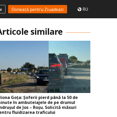
RU
te
Donează pentru Ziuadeazi
Articole similare
liona Goța: Șoferii pierd până la 50 de
inute în ambuteiajele de pe drumul
ndrușul de Jos – Roșu. Solicită măsuri
entru fluidizarea traficului