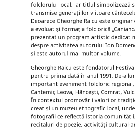
folclorului local, iar titlul simbolizează 
transmise generațiilor viitoare cântecele,
Deoarece Gheorghe Raicu este originar d
a evoluat și formația folclorică „Canian
prezentat un program artistic dedicat mo
despre activitatea autorului Ion Domenco
și este autorul mai multor volume.
Gheorghe Raicu este fondatorul Festival
pentru prima dată în anul 1991. De-a lun
important eveniment folcloric regional,
Cantemir, Leova, Hâncești, Comrat, Vulcăn
În contextul promovării valorilor tradiți
creat și un muzeu etnografic local, und
fotografii ce reflectă istoria comunității
recitaluri de poezie, activități cultural-a