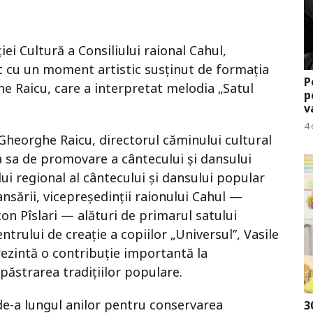
ei Cultură a Consiliului raional Cahul,
 cu un moment artistic susținut de formația
P
e Raicu, care a interpretat melodia „Satul
p
v
4 
Gheorghe Raicu, directorul căminului cultural
a sa de promovare a cântecului și dansului
ui regional al cântecului și dansului popular
ansării, vicepreședinții raionului Cahul —
on Pîslari — alături de primarul satului
ntrului de creație a copiilor „Universul”, Vasile
rezintă o contribuție importantă la
 păstrarea tradițiilor populare.
de-a lungul anilor pentru conservarea
3