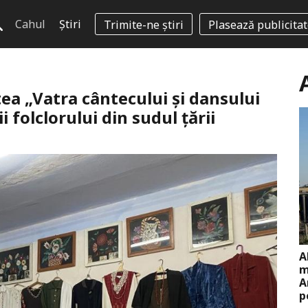
Cahul
Știri
Trimite-ne știri
Plasează publicita
tea „Vatra cântecului și dansului
 folclorului din sudul țării
A
m
A
p