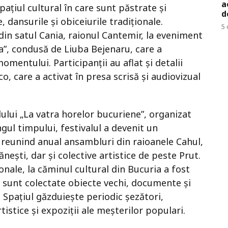
a
spațiul cultural în care sunt păstrate și
d
 dansurile și obiceiurile tradiționale.
5 
in satul Cania, raionul Cantemir, la eveniment
ca”, condusă de Liuba Bejenaru, care a
mentului. Participanții au aflat și detalii
, care a activat în presa scrisă și audiovizual
ului „La vatra horelor bucuriene”, organizat
gul timpului, festivalul a devenit un
 reunind anual ansambluri din raioanele Cahul,
ești, dar și colective artistice de peste Prut.
onale, la căminul cultural din Bucuria a fost
e sunt colectate obiecte vechi, documente și
. Spațiul găzduiește periodic șezători,
rtistice și expoziții ale meșterilor populari.