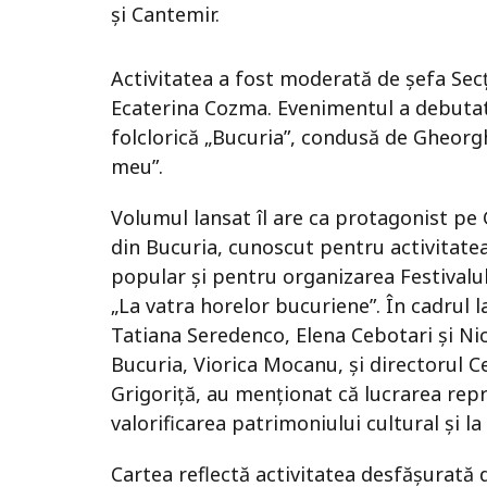
și Cantemir.
Activitatea a fost moderată de șefa Secți
Ecaterina Cozma. Evenimentul a debutat
folclorică „Bucuria”, condusă de Gheorgh
meu”.
Volumul lansat îl are ca protagonist pe 
din Bucuria, cunoscut pentru activitate
popular și pentru organizarea Festivalul
„La vatra horelor bucuriene”. În cadrul l
Tatiana Seredenco, Elena Cebotari și Nic
Bucuria, Viorica Mocanu, și directorul Ce
Grigoriță, au menționat că lucrarea rep
valorificarea patrimoniului cultural și la
Cartea reflectă activitatea desfășurată 